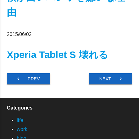
由
2015/06/02
Xperia Tablet S 壊れる
chevron_left
chevron_right
PREV
NEXT
Categories
life
work
blog