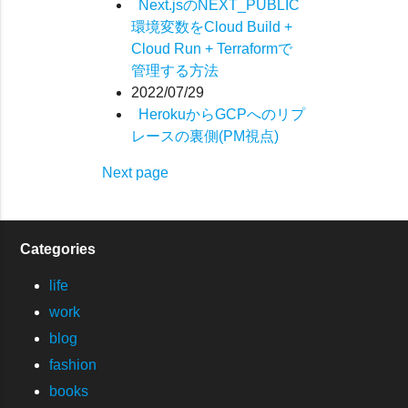
Next.jsのNEXT_PUBLIC
環境変数をCloud Build +
Cloud Run + Terraformで
管理する方法
2022/07/29
HerokuからGCPへのリプ
レースの裏側(PM視点)
Next page
Categories
life
work
blog
fashion
books