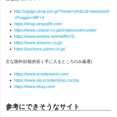
http://ugaga.shop-pro.jp/?mode=srh&cid=&keyword
=Piaggio+MP+3
https://shop.vespa99.com/
https://www.catalan.co.jp/shopbrand/scooter/
https://www.webike.net/md/6015/
https://www.amazon.co.jp/
https://auctions.yahoo.co.jp/
主な国外(比較的安く手に入るところのみ厳選)
https://www.scooterwest.com/
https://www.sip-scootershop.com/ja
https://www.ebay.com/
参考にできそうなサイト