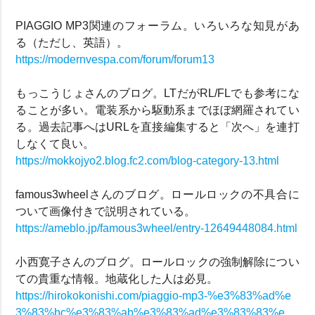
PIAGGIO MP3関連のフォーラム。いろいろな知見があ
る（ただし、英語）。
https://modernvespa.com/forum/forum13
もっこうじょさんのブログ。LTだがRL/FLでも参考にな
ることが多い。電装系から駆動系までほぼ網羅されてい
る。過去記事へはURLを直接編集すると「次へ」を連打
しなくて良い。
https://mokkojyo2.blog.fc2.com/blog-category-13.html
famous3wheelさんのブログ。ロールロックの不具合に
ついて画像付きで説明されている。
https://ameblo.jp/famous3wheel/entry-12649448084.html
小西寛子さんのブログ。ロールロックの強制解除につい
ての貴重な情報。地蔵化した人は必見。
https://hirokokonishi.com/piaggio-mp3-%e3%83%ad%e
3%83%bc%e3%83%ab%e3%83%ad%e3%83%83%e