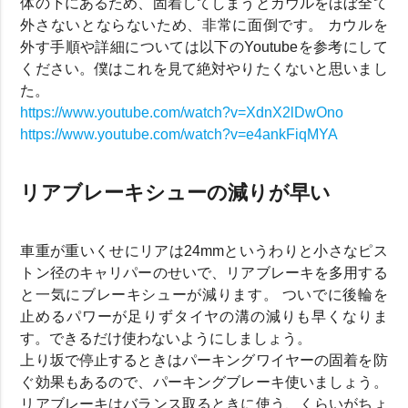
体の下にあるため、固着してしまうとカウルをほぼ全て
外さないとならないため、非常に面倒です。 カウルを
外す手順や詳細については以下のYoutubeを参考にして
ください。僕はこれを見て絶対やりたくないと思いまし
た。
https://www.youtube.com/watch?v=XdnX2lDwOno
https://www.youtube.com/watch?v=e4ankFiqMYA
リアブレーキシューの減りが早い
車重が重いくせにリアは24mmというわりと小さなピス
トン径のキャリパーのせいで、リアブレーキを多用する
と一気にブレーキシューが減ります。 ついでに後輪を
止めるパワーが足りずタイヤの溝の減りも早くなりま
す。できるだけ使わないようにしましょう。
上り坂で停止するときはパーキングワイヤーの固着を防
ぐ効果もあるので、パーキングブレーキ使いましょう。
リアブレーキはバランス取るときに使う、くらいがちょ