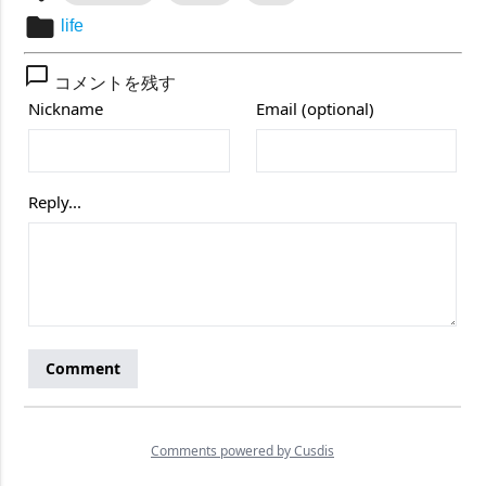
folder
life
chat_bubble_outline
コメントを残す