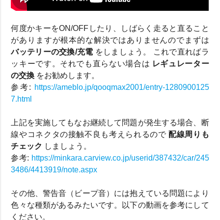
何度かキーをON/OFFしたり、しばらく走ると直ること
がありますが根本的な解決ではありませんのでまずは
バッテリーの交換/充電
をしましょう。 これで直ればラ
ッキーです。それでも直らない場合は
レギュレーター
の交換
をお勧めします。
参考:
https://ameblo.jp/qooqmax2001/entry-1280900125
7.html
上記を実施してもなお継続して問題が発生する場合、断
線やコネクタの接触不良も考えられるので
配線周りも
チェック
しましょう。
参考:
https://minkara.carview.co.jp/userid/387432/car/245
3486/4413919/note.aspx
その他、警告音（ビープ音）には抱えている問題により
色々な種類があるみたいです。以下の動画を参考にして
ください。