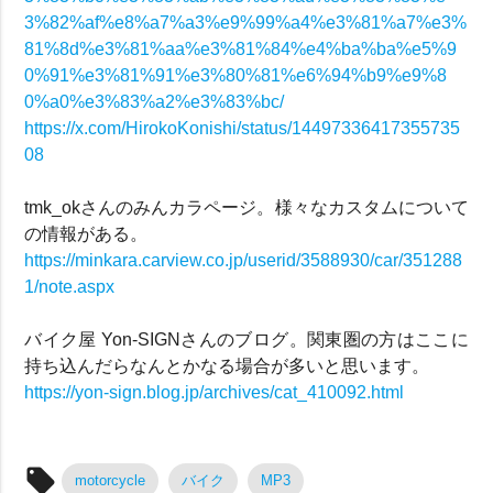
3%82%af%e8%a7%a3%e9%99%a4%e3%81%a7%e3%
81%8d%e3%81%aa%e3%81%84%e4%ba%ba%e5%9
0%91%e3%81%91%e3%80%81%e6%94%b9%e9%8
0%a0%e3%83%a2%e3%83%bc/
https://x.com/HirokoKonishi/status/14497336417355735
08
tmk_okさんのみんカラページ。様々なカスタムについて
の情報がある。
https://minkara.carview.co.jp/userid/3588930/car/351288
1/note.aspx
バイク屋 Yon-SIGNさんのブログ。関東圏の方はここに
持ち込んだらなんとかなる場合が多いと思います。
https://yon-sign.blog.jp/archives/cat_410092.html
local_offer
motorcycle
バイク
MP3