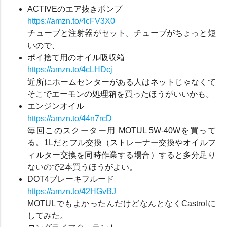
ACTIVEのエア抜きポンプ
https://amzn.to/4cFV3X0
チューブと注射器がセット。チューブがちょっと短
いので、
ポイ捨て用のオイル吸収箱
https://amzn.to/4cLHDcj
近所にホームセンターがある人はネットじゃなくて
そこでエーモンの処理箱を買ったほうがいいかも。
エンジンオイル
https://amzn.to/44n7rcD
毎回このスクーター用 MOTUL 5W-40Wを買って
る。1Lだとフル交換（ストレーナー交換やオイルフ
ィルター交換を同時作業する場合）すると多分足り
ないので2本買うほうがよい。
DOT4ブレーキフルード
https://amzn.to/42HGvBJ
MOTULでもよかったんだけどなんとなくCastrolに
してみた。