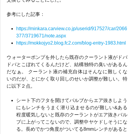
参考にした記事：
https://minkara.carview.co.jp/userid/917527/car/2066
377/3719671/note.aspx
https://mokkojyo2.blog.fc2.com/blog-entry-1983.html
ウォーターポンプを外したら既存のクーラント液がドバ
ドバとこぼれてくるんだけど、結構独特の臭いがあるん
だなぁ。 クーラント液の補充自体はそんなに難しくな
いのだが、とにかく取り回しのせいか調整が難しい。特
に以下２点。
シート下のフタを開けてバルブからエア抜きしよう
にもレンチをうまく潜り込ませるのが難しい&ある
程度暖気しないと既存のクーラントがエア抜きバル
ブに上がってこないので、調整中ヤケドしそうにな
る。長めでかつ角度がついてる8mmレンチがあると