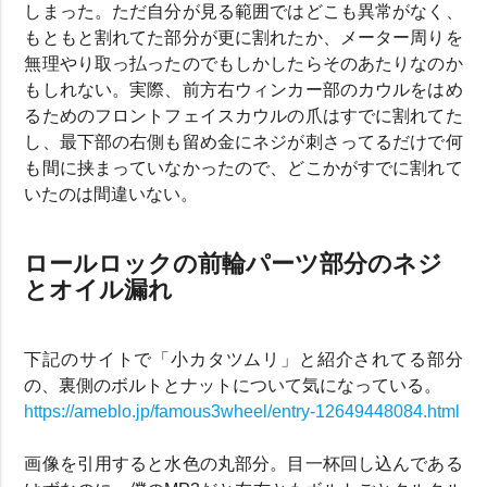
しまった。ただ自分が見る範囲ではどこも異常がなく、
もともと割れてた部分が更に割れたか、メーター周りを
無理やり取っ払ったのでもしかしたらそのあたりなのか
もしれない。実際、前方右ウィンカー部のカウルをはめ
るためのフロントフェイスカウルの爪はすでに割れてた
し、最下部の右側も留め金にネジが刺さってるだけで何
も間に挟まっていなかったので、どこかがすでに割れて
いたのは間違いない。
ロールロックの前輪パーツ部分のネジ
とオイル漏れ
下記のサイトで「小カタツムリ」と紹介されてる部分
の、裏側のボルトとナットについて気になっている。
https://ameblo.jp/famous3wheel/entry-12649448084.html
画像を引用すると水色の丸部分。目一杯回し込んである