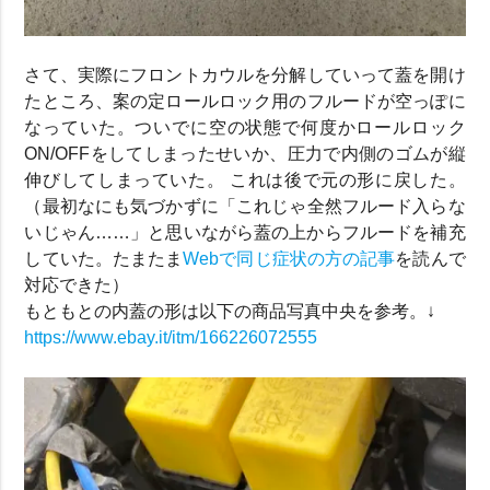
さて、実際にフロントカウルを分解していって蓋を開け
たところ、案の定ロールロック用のフルードが空っぽに
なっていた。ついでに空の状態で何度かロールロック
ON/OFFをしてしまったせいか、圧力で内側のゴムが縦
伸びしてしまっていた。 これは後で元の形に戻した。
（最初なにも気づかずに「これじゃ全然フルード入らな
いじゃん……」と思いながら蓋の上からフルードを補充
していた。たまたま
Webで同じ症状の方の記事
を読んで
対応できた）
もともとの内蓋の形は以下の商品写真中央を参考。↓
https://www.ebay.it/itm/166226072555