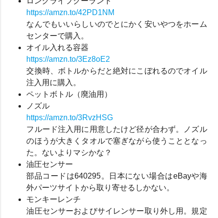
ロングライフクーラント
https://amzn.to/42PD1NM
なんでもいいらしいのでとにかく安いやつをホーム
センターで購入。
オイル入れる容器
https://amzn.to/3Ez8oE2
交換時、ボトルからだと絶対にこぼれるのでオイル
注入用に購入。
ペットボトル（廃油用）
ノズル
https://amzn.to/3RvzHSG
フルード注入用に用意したけど径が合わず。ノズル
のほうが大きくタオルで塞ぎながら使うこととなっ
た。ないよりマシかな？
油圧センサー
部品コードは640295。日本にない場合はeBayや海
外パーツサイトから取り寄せるしかない。
モンキーレンチ
油圧センサーおよびサイレンサー取り外し用。規定