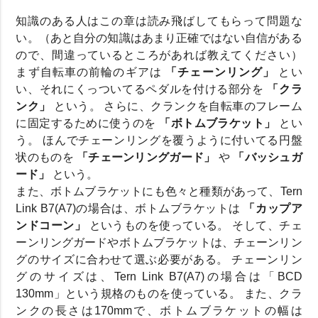
知識のある人はこの章は読み飛ばしてもらって問題な
い。（あと自分の知識はあまり正確ではない自信がある
ので、間違っているところがあれば教えてください）
まず自転車の前輪のギアは
「チェーンリング」
とい
い、それにくっついてるペダルを付ける部分を
「クラ
ンク」
という。 さらに、クランクを自転車のフレーム
に固定するために使うのを
「ボトムブラケット」
とい
う。 ほんでチェーンリングを覆うように付いてる円盤
状のものを
「チェーンリングガード」
や
「バッシュガ
ード」
という。
また、ボトムブラケットにも色々と種類があって、Tern
Link B7(A7)の場合は、ボトムブラケットは
「カップア
ンドコーン」
というものを使っている。 そして、チェ
ーンリングガードやボトムブラケットは、チェーンリン
グのサイズに合わせて選ぶ必要がある。 チェーンリン
グのサイズは、Tern Link B7(A7)の場合は「BCD
130mm」という規格のものを使っている。 また、クラ
ンクの長さは170mmで、ボトムブラケットの幅は