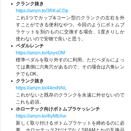
クランク抜き
https://amzn.to/3RKaCDp
これ1つでカップ&コーン型のクランクの左右を外
すことができる便利なやつ。今回のようにボトムブ
ラケットを別のものに交換する場合、1度きりしか
使わないので安物で良いと思う。
ペダルレンチ
https://amzn.to/4jxysOM
標準ペダルを取り外すのに利用。ただペダルによっ
ては裏側に六角穴があるので、その場合は六角レン
チでもOK。
クランク抜き
https://amzn.to/44miNNL
これがないと既存のクランクを永遠に外せないので
これも必須。
ホローテック向けボトムブラケッレンチ
https://amzn.to/4lyMbXw
新しく取り付けるボトムブラケットを締めるのに必
要。ホローテック2だけでなくSRAMとかの互換品