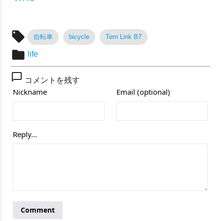
local_offer
自転車
bicycle
Tern Link B7
folder
life
chat_bubble_outline
コメントを残す