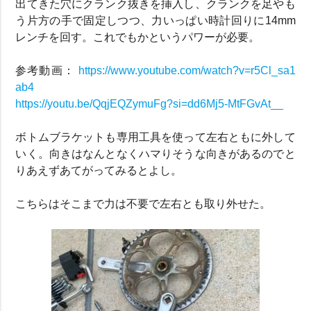
出てきた穴にクランク抜きを挿入し、クランクを足やも
う片方の手で固定しつつ、力いっぱい時計回りに14mm
レンチを回す。これでもかというパワーが必要。
参考動画：
https://www.youtube.com/watch?v=r5Cl_sa1
ab4
https://youtu.be/QqjEQZymuFg?si=dd6Mj5-MtFGvAt__
ボトムブラケットも専用工具を使って左右ともに外して
いく。向きはなんとなくハマりそうな向きがあるのでと
りあえずあてがってみるとよし。
こちらはそこまで力は不要で左右とも取り外せた。