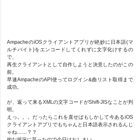
AmpacheのiOSクライアントアプリが絶妙に日本語(マ
ルチバイト)をエンコードしてくれずに文字化けするの
で、
再生クライアントとして自作しようと決意したのがこの
前。
早速AmpacheのAPI使ってログイン&曲リスト取得まで
成功。
が、返って来るXMLの文字コードがShift-JISなことが判
明。
えっ。。。だったらこれを直せばもしかして今あるiOS
クライアントアプリでもちゃんと日本語表示されるんじ
ゃね……？？
的な状況に至ったので今日はおしまい。