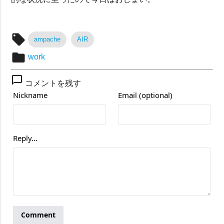
local_offer
ampache
AIR
folder
work
chat_bubble_outline
コメントを残す