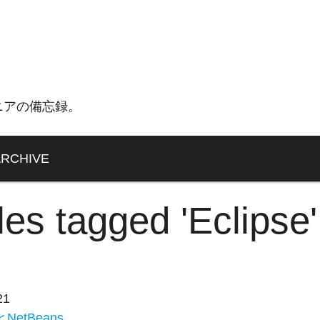
ニアの備忘録。
ARCHIVE
les tagged 'Eclipse'
21
eとNetBeans