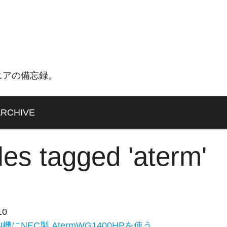
ニアの備忘録。
ARCHIVE
cles tagged 'aterm'
10
機にNEC製 AtermWG1400HPを使う