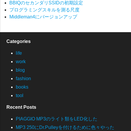
BBIQのセカンダリSSIDの初期設定
プログラミングスキルを測る尺度
Middleman4にバージョンアップ
Categories
life
work
blog
fashion
books
tool
Recent Posts
PIAGGIO MP3のライト類をLED化した
MP3 250にDr.Pulleyを付けるために色々やった