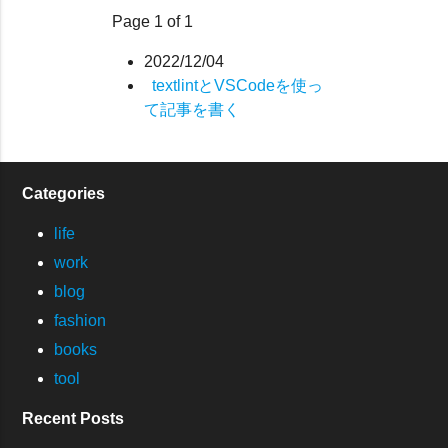
Page 1 of 1
2022/12/04
textlintとVSCodeを使っ
て記事を書く
Categories
life
work
blog
fashion
books
tool
Recent Posts