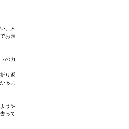
ない、人
提でお願
ットの力
折り返
わかるよ
、ようや
ぎ去って