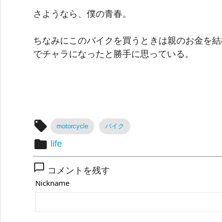
さようなら、僕の青春。
ちなみにこのバイクを買うときは親のお金を結
でチャラになったと勝手に思っている。
local_offer
motorcycle
バイク
folder
life
chat_bubble_outline
コメントを残す