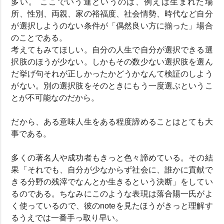
多い。 ここでいう運というのは、例えば生まれた場
所、性別、両親、家の裕福度、社会情勢、時代など自分
が選択しようのない条件が「偶然良い方に揃った」場合
のことである。
考えてもみてほしい。自分の人生で自分が選択できる選
択肢のほうが少ない。しかもその数少ない選択肢を選ん
だ挙げ句それが正しかったかどうかなんて検証のしよう
がない。別の選択肢をそのときにもう一度選ぶというこ
とが不可能なのだから。
だから、ある意味人生をある程度諦めることはとても大
事である。
多くの著名人や成功者もきっと色々諦めている。その結
果「それでも、自分が少なからず社会に、誰かに貢献で
きる分野の残滓でなんとか生きるという決断」をしてい
るのである。ちなみにこのような表現は落合陽一氏がよ
く使っているので、彼のnoteを見たほうがきっと理解す
るうえでは一番手っ取り早い。