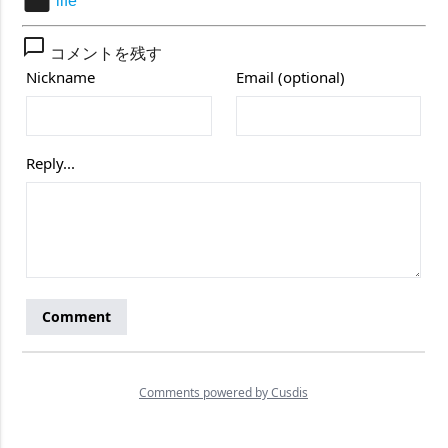
folder
life
chat_bubble_outline
コメントを残す