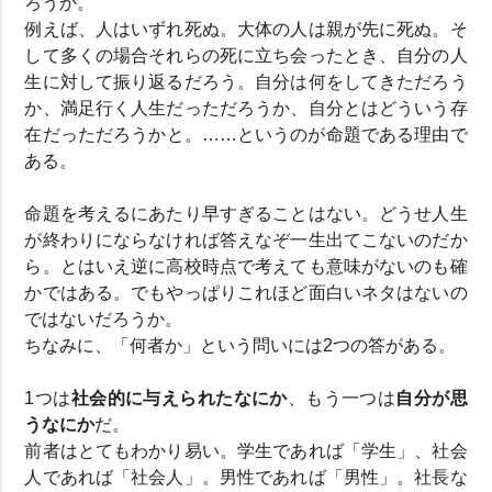
ろうか。
例えば、人はいずれ死ぬ。大体の人は親が先に死ぬ。そ
して多くの場合それらの死に立ち会ったとき、自分の人
生に対して振り返るだろう。自分は何をしてきただろう
か、満足行く人生だっただろうか、自分とはどういう存
在だっただろうかと。……というのが命題である理由で
ある。
命題を考えるにあたり早すぎることはない。どうせ人生
が終わりにならなければ答えなぞ一生出てこないのだか
ら。とはいえ逆に高校時点で考えても意味がないのも確
かではある。でもやっぱりこれほど面白いネタはないの
ではないだろうか。
ちなみに、「何者か」という問いには2つの答がある。
1つは
社会的に与えられたなにか
、もう一つは
自分が思
うなにか
だ。
前者はとてもわかり易い。学生であれば「学生」、社会
人であれば「社会人」。男性であれば「男性」。社長な