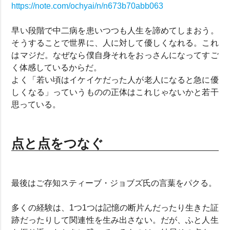
https://note.com/ochyai/n/n673b70abb063
早い段階で中二病を患いつつも人生を諦めてしまおう。
そうすることで世界に、人に対して優しくなれる。これ
はマジだ。なぜなら僕自身それをおっさんになってすご
く体感しているからだ。
よく「若い頃はイケイケだった人が老人になると急に優
しくなる」っていうものの正体はこれじゃないかと若干
思っている。
点と点をつなぐ
最後はご存知スティーブ・ジョブズ氏の言葉をパクる。
多くの経験は、1つ1つは記憶の断片んだったり生きた証
跡だったりして関連性を生み出さない。だが、ふと人生