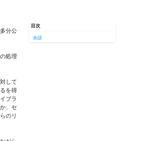
ち多分公
余談
めの処理
に対して
ざるを得
ライブラ
とか、セ
しらのリ