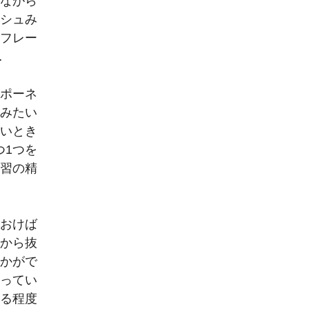
えながら
ッシュみ
にフレー
…
ンポーネ
かみたい
ないとき
つ1つを
学習の精
けておけば
存から抜
ほかがで
思ってい
はある程度