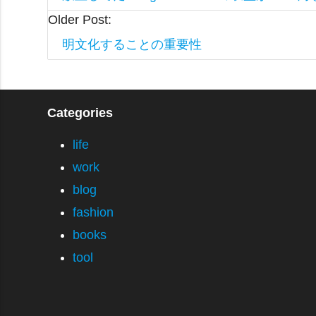
Older Post:
明文化することの重要性
Categories
life
work
blog
fashion
books
tool