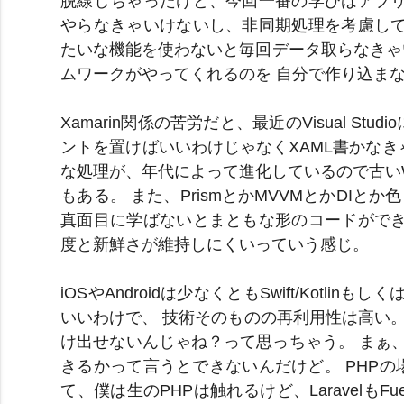
脱線しちゃったけど、今回一番の学びはアプリ
やらなきゃいけないし、非同期処理を考慮して
たいな機能を使わないと毎回データ取らなきゃ
ムワークがやってくれるのを 自分で作り込ま
Xamarin関係の苦労だと、最近のVisual S
ントを置けばいいわけじゃなくXAML書かなきゃ
な処理が、年代によって進化しているので古い
もある。 また、PrismとかMVVMとかDIとか
真面目に学ばないとまともな形のコードができ
度と新鮮さが維持しにくいっていう感じ。
iOSやAndroidは少なくともSwift/Kotlin
いいわけで、 技術そのものの再利用性は高い。
け出せないんじゃね？って思っちゃう。 まぁ、それを
きるかって言うとできないんだけど。 PHP
て、僕は生のPHPは触れるけど、LaravelもFuelP