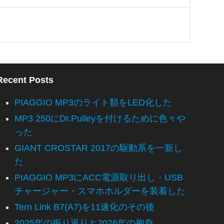
Recent Posts
PIAGGIO MP3のライト類をLED化した
MP3 250にDr.Pulleyを付けるために色々や
った
GIANT CROSTAR 2017の駆動系を一新し
た
PIAGGIO MP3にACC電源取り出し・USB
チャージャー・スマホホルダーを装着した
Tern Link B7(A7)を11速化のその後
2025年の振り返りと2026年の抱負