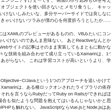
エンジニアすげぇーです。 画面の作り込みもUIを考
オブジェクトを使い回さないとメモリ食うし、 キャ
いけないしみたいな、多分サーバーサイドでは良しな
なきゃいけないツラみが僕の心を何度折ろうとしたか…
tudioにはXAMLのプレビューがあるものの、VBみたいにコ
いけないのであんま意味ない。 あとReactiveなんと
Webサイトの記事はそのまま実装してもまともに動か
色々な技術を組み合わせて成り立っているXamarinは、1
あがらない。 これは学習コストが高いというより、
もしくはObjective−C/Javaという1つのアプローチを追いか
Xamarinは、ある種ロックオンされたライブラリの依
言うならRubyだってRuby on Railsができれば
の場合も似たような問題を抱えてはいるんじゃないかと
HPも触れない。 JavaScriptならVue.jsとNode.js