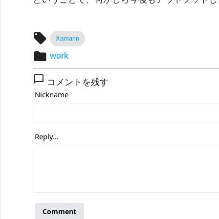
local_offer
Xamarin
folder
work
chat_bubble_outline
コメントを残す