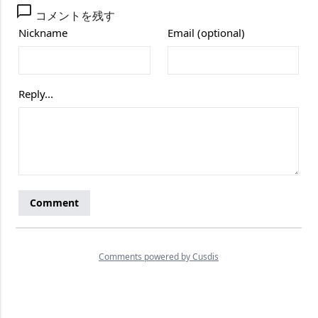
chat_bubble_outline
コメントを残す