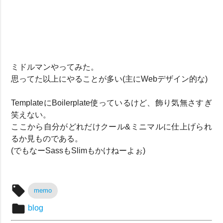
ミドルマンやってみた。
思ってた以上にやることが多い(主にWebデザイン的な)
TemplateにBoilerplate使っているけど、飾り気無さすぎ
笑えない。
ここから自分がどれだけクール&ミニマルに仕上げられ
るか見ものである。
(でもなーSassもSlimもかけねーよぉ)
local_offer
memo
folder
blog