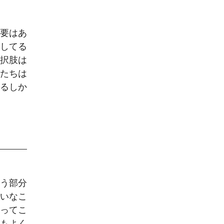
必要はあ
実してる
選択肢は
人たちは
するしか
いう部分
たいなこ
なってこ
ともよく