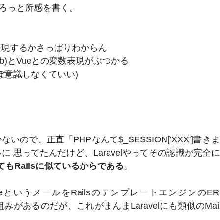
ろっと所感を書く。
をどう表現するかさっぱりわからん
erb)とVueとの変数表現がぶつかる
ぼ意識しなくていい)
ので、正直「PHPなんて$_SESSION['XXX']書き
に 思ってたんだけど、Laravelやってその認識が完全
がとてもRailsに似ているからである
。
MaileというメールをRailsのテンプレートエンジンのER
組みがあるのだが、これがまんまLaravelにも類似のMaila