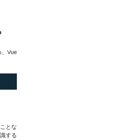
る
、Vue
たことな
意識する