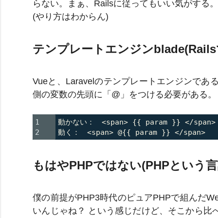
らない。まぁ、Railsに従ってもいい気がする
(やり方はわからん)
テンプレートエンジンblade(Rai
Vueと、Laravelのテンプレートエンジンであ
側の変数の先頭に「@」をつける必要がある。
1

動かない：　<span> {{ param }} </span>

もはやPHPではない(PHPという
僕の前提がPHP3時代のピュアPHPで組んだW
いんじゃね？ という感じだけど、そこから比べる