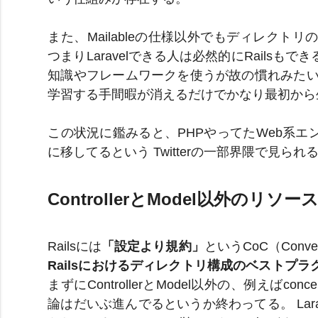
また、Mailableの仕様以外でもディレクト
つまりLaravelできる人は必然的にRails
知識やフレームワークを使うが故の慣れみたい
学習する手間暇が消えるだけでかなり最初から
この状況に鑑みると、PHPやってたWeb系エ
に移してるという Twitterの一部界隈で見
ControllerとModel以外の
Railsには
「設定より規約」
というCoC（Conven
Railsにおけるディレクトリ構成のベストプラ
まずにControllerとModel以外の、例えばcon
論はだいぶ進んでるというか終わってる。 La