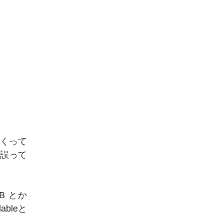
まくって
に誤って
B とか
bleと