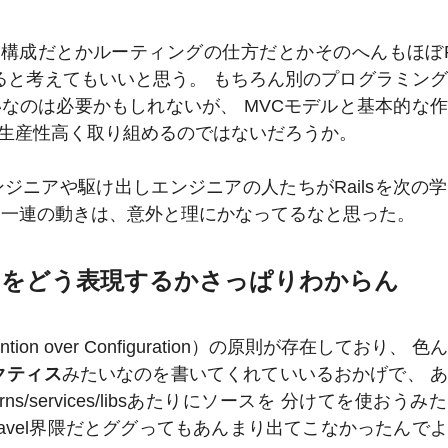
リの構成だとかルーティングの仕方だとかそのへんもほぼRa
もできると考えてもいいと思う。 もちろん別のプログラミン
なのは必要かもしれないが、 MVCモデルと基本的な
生産性高く取り組めるのではないだろうか。
ンジニアや駆け出しエンジニアの人たちがRailsを次の
られる一連の動きは、意外と理にかなってるなと思った。
リソースをどう表現するかさっぱりわからん
tion over Configuration）の原則が存在しており、 
クティス
みたいなのを書いてくれていいるおかげで、 
cerns/services/libsあたりにソースを 分けてを使おう
ravel界隈だとググってもあんまり出てこなかったんで