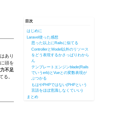
はじめに
Laravel使った感想
思った以上にRailsに似てる
ControllerとModel以外のリソース
をどう表現するかさっぱりわから
ではあり
ん
ャに頭を
テンプレートエンジンblade(Rails
力不足
でいうerb)とVueとの変数表現が
てる。
ぶつかる
もはやPHPではない(PHPという
言語をほぼ意識しなくていい)
まとめ