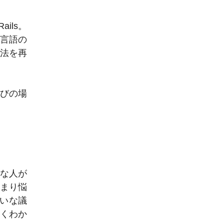
ils。
グ言語の
作法を再
学びの場
色んな人が
あまり悩
みたいな議
よくわか