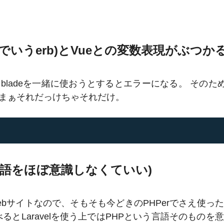
。
lsでいうerb)とVueとの変数表現がぶつか
るbladeを一緒に使おうとするとエラーになる。 そのため
まぁそれだっけちゃそれだけ。
言語をほぼ意識しなくていい)
ebサイトなので、そもそも今どきのPHPerでさえ使っ
とLaravelを使う上ではPHPという言語そのものを