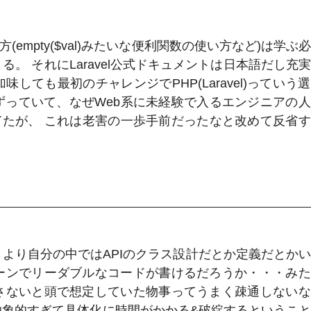
empty($val)みたいな便利関数の使い方など)は学ぶ
。 それにLaravel公式ドキュメントは日本語だし充
しても最初のチャレンジでPHP(Laravel)っていう
ずっていて、なぜWeb系に未経験で入るエンジニアの
てたが、 これは老害の一歩手前だったなと改めて反省
ークより自分の中ではAPIのクラス設計だとか定義だとか
ーンでリーダブルなコードが書けるだろうか・・・み
さないと頭で想定していた物事ってうまく疎通しない
抽象的すぎて具体化に時間がかかる&破綻するというこ