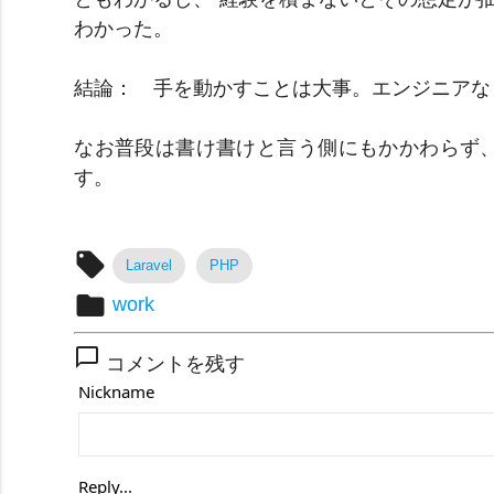
わかった。
結論： 手を動かすことは大事。エンジニアな
なお普段は書け書けと言う側にもかかわらず
す。
local_offer
Laravel
PHP
folder
work
chat_bubble_outline
コメントを残す