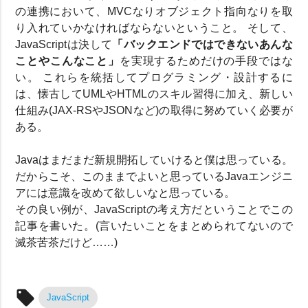
の連携において、MVCなりオブジェクト指向なりを取
り入れていかなければならないということ。 そして、
JavaScriptは決して
「バックエンドではできないあんな
ことやこんなこと」
を実現するためだけの手段ではな
い。 これらを統括してプログラミング・設計するに
は、懐古してUMLやHTMLのスキル習得に加え、新しい
仕組み(JAX-RSやJSONなど)の取得に努めていく必要が
ある。
Javaはまだまだ新規開拓していけると僕は思っている。
だからこそ、このままでよいと思っているJavaエンジニ
アには意識を改めて欲しいなと思っている。
その良い例が、JavaScriptの考え方だということでこの
記事を書いた。(言いたいことをまとめられてないので
滅茶苦茶だけど……)
local_offer
JavaScript