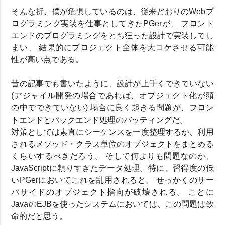
そんな折、僕が危惧しているのは、従来どおりのWebプ
ログラミング実装を仕事としてきたPGerが、 フロント
エンドのプログラミングをとち狂った設計で実装してし
まい、 結果的にプロジェクト全体を大コケさせる可能
性が高い点である。
昔の記事でも書いたように、設計が上手くできていない
(アジャイル開発の場合であれば、オブジェクト化が頭
の中でできていない) 場合に良く起きる問題が、フロン
トエンドとバックエンド処理のバッティングだ。
対策としては素直にシーケンスを一度整理するか、利用
されるメソッド・クラス単位のオブジェクトをまとめる
くらいするべきだろう。 そして何よりも問題なのが、
JavaScriptに頼りすぎたデータ処理。特に、習得度の低
いPGerにおいてこれを乱用されると、 せっかくのサー
バサイドのオブジェクト指向が破壊される。 ことに
JavaのEJBを使ったシステムにおいては、この問題は致
命的だと思う。