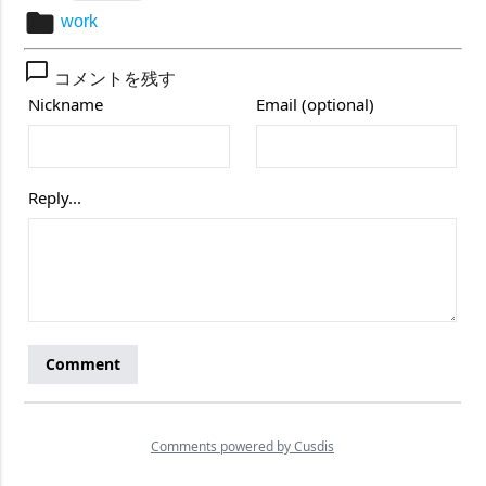
folder
work
chat_bubble_outline
コメントを残す